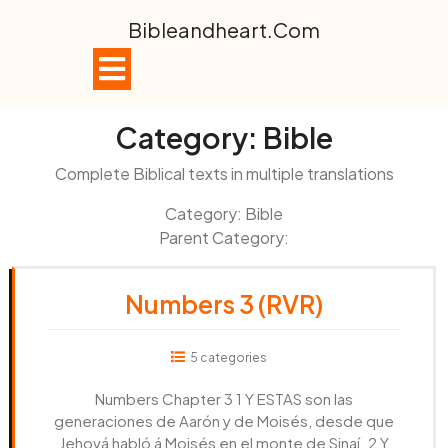
Skip
Bibleandheart.com
to
content
Open
Button
Category:
Bible
Complete Biblical texts in multiple translations
Category: Bible
Parent Category:
Numbers 3 (RVR)
5 categories
Numbers Chapter 3 1 Y ESTAS son las
generaciones de Aarón y de Moisés, desde que
Jehová habló á Moisés en el monte de Sinaí. 2 Y