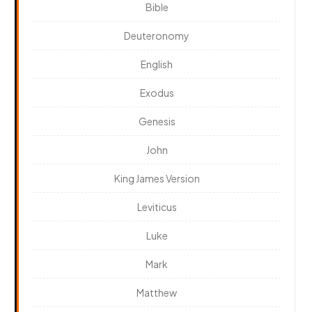
Bible
Deuteronomy
English
Exodus
Genesis
John
King James Version
Leviticus
Luke
Mark
Matthew