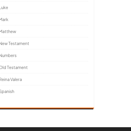
Luke
Mark
Matthew
New Testament
Numbers
Old Testament
Reina Valera
Spanish