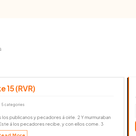
s
e 15 (RVR)
5 categories
s los publicanos y pecadores á oirle. 2 Y murmuraban
 Este á los pecadores recibe, y con ellos come. 3
Read More