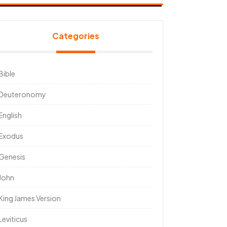
Categories
Bible
Deuteronomy
English
Exodus
Genesis
John
King James Version
Leviticus