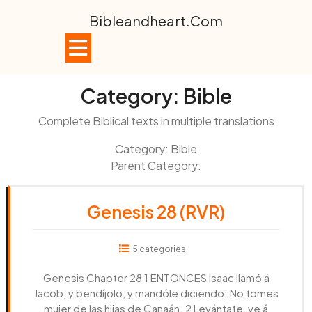
Skip
Bibleandheart.com
to
content
Open
Button
Category:
Bible
Complete Biblical texts in multiple translations
Category: Bible
Parent Category:
Genesis 28 (RVR)
5 categories
Genesis Chapter 28 1 ENTONCES Isaac llamó á
Jacob, y bendíjolo, y mandóle diciendo: No tomes
mujer de las hijas de Canaán. 2 Levántate, ve á