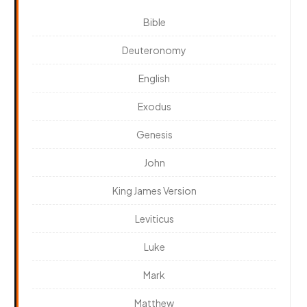
Bible
Deuteronomy
English
Exodus
Genesis
John
King James Version
Leviticus
Luke
Mark
Matthew