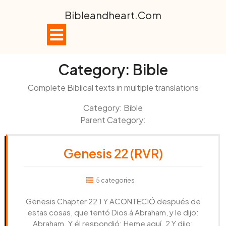
Skip
Bibleandheart.com
to
content
Open
Button
Category:
Bible
Complete Biblical texts in multiple translations
Category: Bible
Parent Category:
Genesis 22 (RVR)
5 categories
Genesis Chapter 22 1 Y ACONTECIÓ después de
estas cosas, que tentó Dios á Abraham, y le dijo:
Abraham. Y él respondió: Heme aquí. 2 Y dijo: