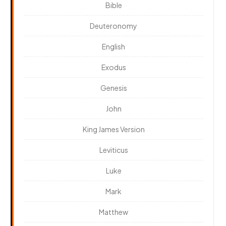
Bible
Deuteronomy
English
Exodus
Genesis
John
King James Version
Leviticus
Luke
Mark
Matthew