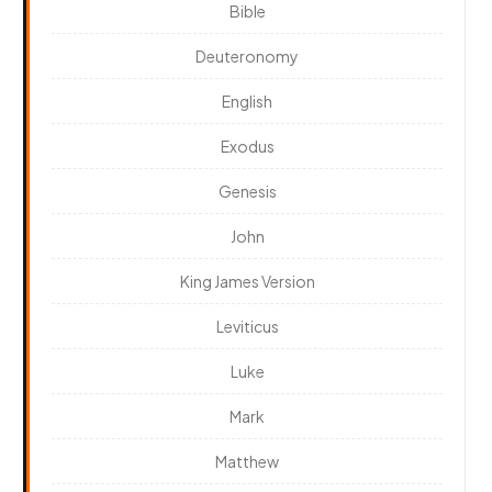
Bible
Deuteronomy
English
Exodus
Genesis
John
King James Version
Leviticus
Luke
Mark
Matthew