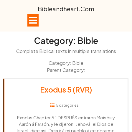
Skip
Bibleandheart.com
to
content
Open
Button
Category:
Bible
Complete Biblical texts in multiple translations
Category: Bible
Parent Category:
Exodus 5 (RVR)
5 categories
Exodus Chapter 5 1 DESPUÉS entraron Moisés y
Aarón á Faraón, y le dijeron: Jehová, el Dios de
Israel, dice así: Deja ir á mi pueblo á celebrarme